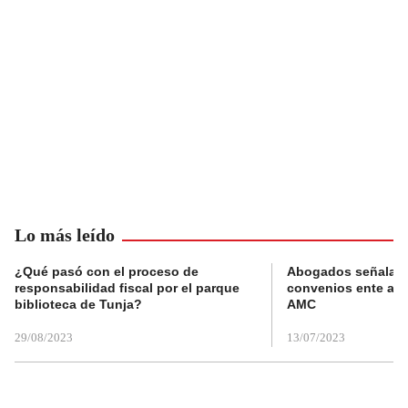
Lo más leído
¿Qué pasó con el proceso de
Abogados señalan 
responsabilidad fiscal por el parque
convenios ente alc
biblioteca de Tunja?
AMC
29/08/2023
13/07/2023