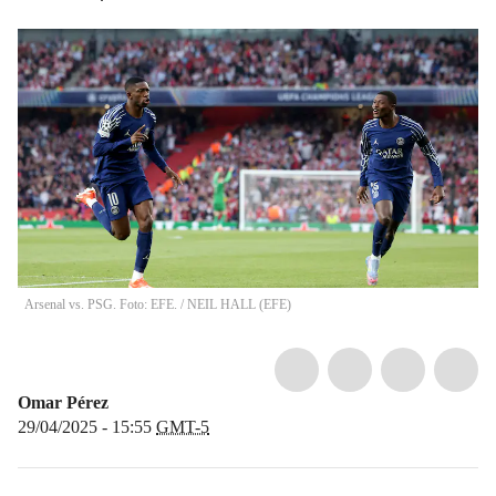
Arsenal vs. PSG. Foto: EFE.
/
NEIL HALL
(
EFE
)
Omar Pérez
29/04/2025 - 15:55
GMT-5