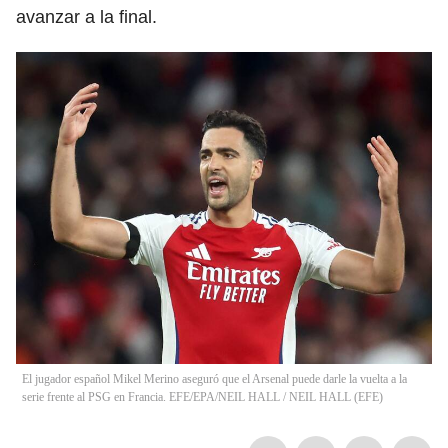
avanzar a la final.
El jugador español Mikel Merino aseguró que el Arsenal puede darle la vuelta a la
serie frente al PSG en Francia. EFE/EPA/NEIL HALL
/
NEIL HALL
(
EFE
)