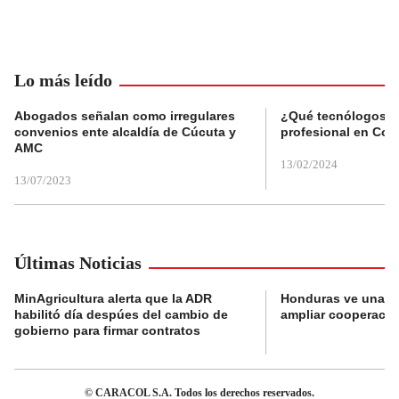
Lo más leído
Abogados señalan como irregulares
¿Qué tecnólogos re
convenios ente alcaldía de Cúcuta y
profesional en Col
AMC
13/02/2024
13/07/2023
Últimas Noticias
MinAgricultura alerta que la ADR
Honduras ve una o
habilitó día despúes del cambio de
ampliar cooperaci
gobierno para firmar contratos
© CARACOL S.A. Todos los derechos reservados.