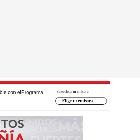
Selecciona tu emisora
ble con el
Programa
Elige tu emisora