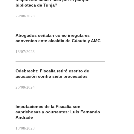
biblioteca de Tunja?
29/08/2023
Abogados señalan como irregulares
convenios ente alcaldía de Cúcuta y AMC
13/07/2023
Odebrecht: Fiscalía retiró escrito de
acusación contra siete procesados
26/09/2024
Imputaciones de la Fiscalía son
caprichosas y ocurrentes: Luis Fernando
Andrade
18/08/2023