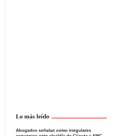
Lo más leído
Abogados señalan como irregulares
convenios ente alcaldía de Cúcuta y AMC