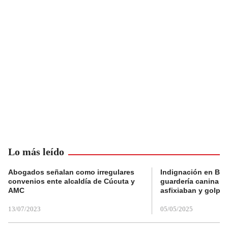
Lo más leído
Abogados señalan como irregulares
Indignación en Bog
convenios ente alcaldía de Cúcuta y
guardería canina e
AMC
asfixiaban y golpe
13/07/2023
05/05/2025