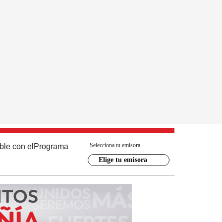
Selecciona tu emisora
ble con el
Programa
Elige tu emisora