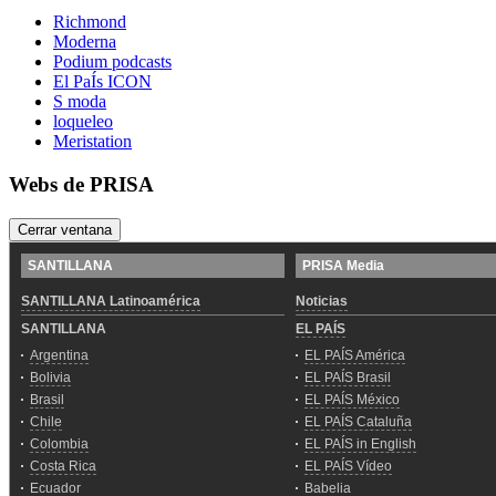
Richmond
Moderna
Podium podcasts
El PaÍs ICON
S moda
loqueleo
Meristation
Webs de PRISA
Cerrar ventana