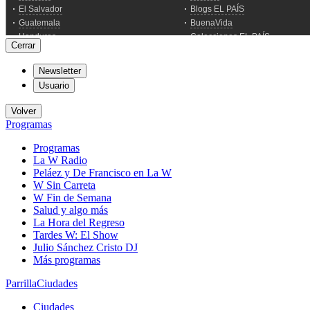
Cerrar
Newsletter
Usuario
Volver
Programas
Programas
La W Radio
Peláez y De Francisco en La W
W Sin Carreta
W Fin de Semana
Salud y algo más
La Hora del Regreso
Tardes W: El Show
Julio Sánchez Cristo DJ
Más programas
Parrilla
Ciudades
Ciudades