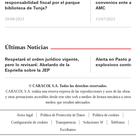
responsabilidad fiscal por el parque
convenios ente alc
biblioteca de Tunja?
AMC
29/08/2023
13/07/2023
Últimas Noticias
Respetaré el orden jurídico vigente,
Alerta en Pasto po
pero lo revisaré: Abelardo de la
explosivos contra s
Espriella sobre la JEP
© CARACOL S.A. Todos los derechos reservados.
CARACOL S.A. realiza una reserva expresa de las reproducciones y usos de las obras
y otras prestaciones accesibles desde este sitio web a medios de lectura mecánica u otros
medios que resulten adecuados.
Aviso legal
Política de Protección de Datos
Política de cookies
Configuración de cookies
Transparencia
Soluciones W
Teléfonos
Escríbanos