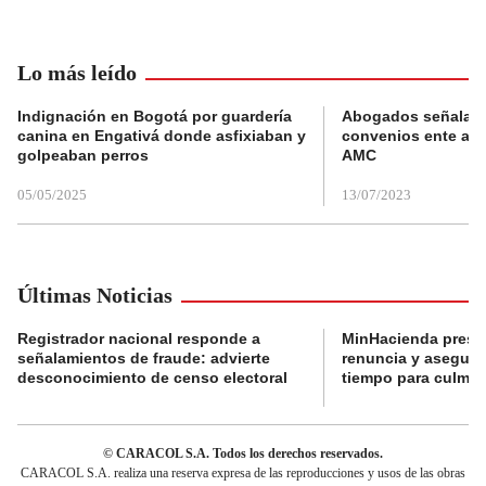
Lo más leído
Indignación en Bogotá por guardería
Abogados señalan 
canina en Engativá donde asfixiaban y
convenios ente alc
golpeaban perros
AMC
05/05/2025
13/07/2023
Últimas Noticias
Registrador nacional responde a
MinHacienda presen
señalamientos de fraude: advierte
renuncia y aseguró
desconocimiento de censo electoral
tiempo para culmina
© CARACOL S.A. Todos los derechos reservados.
CARACOL S.A. realiza una reserva expresa de las reproducciones y usos de las obras