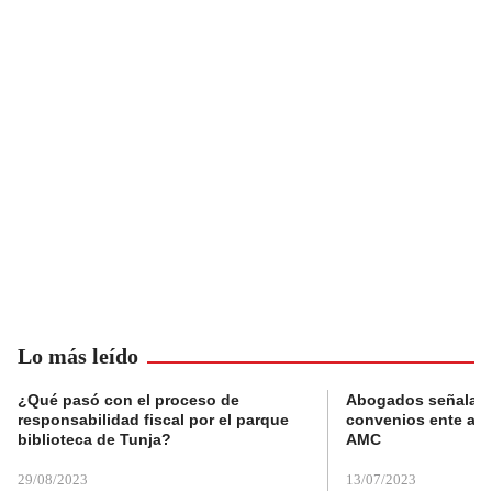
Lo más leído
¿Qué pasó con el proceso de
Abogados señalan 
responsabilidad fiscal por el parque
convenios ente alc
biblioteca de Tunja?
AMC
29/08/2023
13/07/2023