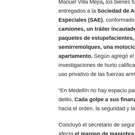
Manuel Villa Mejía
,
los bienes f
entregados a la
Sociedad de A
Especiales (SAE)
, conformado
camiones, un tráiler incautad
paquetes de estupefacientes,
semirremolques, una motocic
apartamento.
Según agregó el 
investigaciones de hurto calific
uso privativo de las fuerzas ar
“En Medellín no hay espacio pa
delito
. Cada golpe a sus finanz
hacia el orden, la seguridad y la
Concluyó el secretario de segu
afecta
el margen de maniobra d