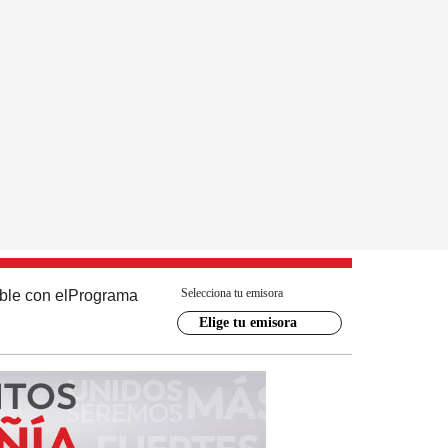
Selecciona tu emisora
ble con el
Programa
Elige tu emisora