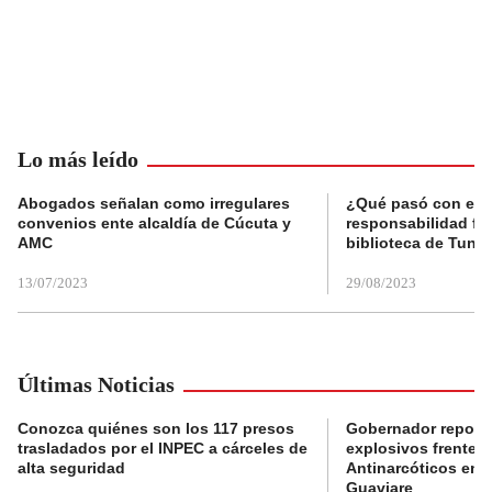
Lo más leído
Abogados señalan como irregulares
¿Qué pasó con el 
convenios ente alcaldía de Cúcuta y
responsabilidad fis
AMC
biblioteca de Tunja
13/07/2023
29/08/2023
Últimas Noticias
Conozca quiénes son los 117 presos
Gobernador reporta
trasladados por el INPEC a cárceles de
explosivos frente 
alta seguridad
Antinarcóticos en 
Guaviare