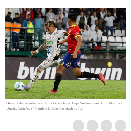
Once Caldas se enfrentó a Unión Española por Copa Sudamericana. EFE/ Mauricio
Dueñas Castañeda
/
Mauricio Dueñas Castañeda
(
EFE
)