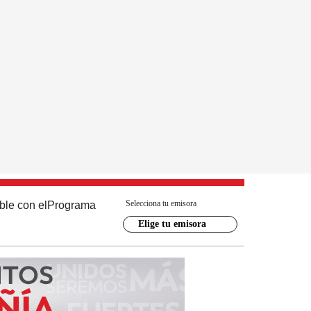
Selecciona tu emisora
ble con el
Programa
Elige tu emisora