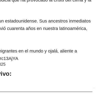
codicia que ha provocado la crisis del clima y la
un estadounidense. Sus ancestros inmediatos
ivió cuarenta años en nuestra latinoamérica,
migrantes en el mundo y ojalá, aliente a
yrrc13AjYA
025
ivo: