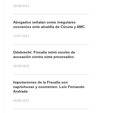
29/08/2023
Abogados señalan como irregulares
convenios ente alcaldía de Cúcuta y AMC
13/07/2023
Odebrecht: Fiscalía retiró escrito de
acusación contra siete procesados
26/09/2024
Imputaciones de la Fiscalía son
caprichosas y ocurrentes: Luis Fernando
Andrade
18/08/2023