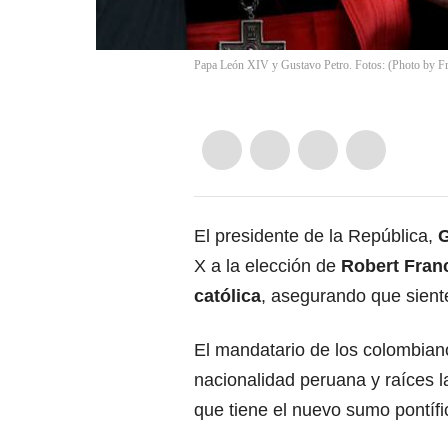
Papa León XIV y Gustavo Petro. Fotos: (Photo by Fra
El presidente de la República,
G
X a la elección de
Robert Fran
católica
, asegurando que sient
El mandatario de los colombian
nacionalidad peruana y raíces
l
que tiene el nuevo sumo pontífi