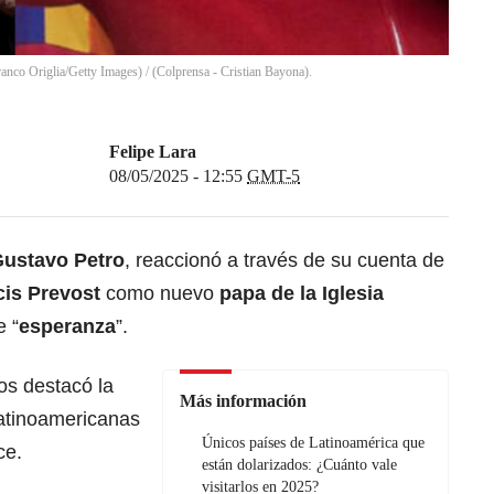
nco Origlia/Getty Images) / (Colprensa - Cristian Bayona).
Felipe Lara
08/05/2025 - 12:55
GMT-5
ustavo Petro
, reaccionó a través de su cuenta de
cis Prevost
como nuevo
papa de la Iglesia
e “
esperanza
”.
os destacó la
Más información
atinoamericanas
Únicos países de Latinoamérica que
ce.
están dolarizados: ¿Cuánto vale
visitarlos en 2025?