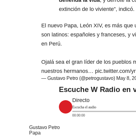
defienda la vida
, y derrote la 
extinción de lo viviente”, indicó.
El nuevo Papa, León XIV, es más que 
son latinos: españoles y franceses, y v
en Perú.
Ojalá sea el gran líder de los pueblos 
nuestros hermanos…
pic.twitter.com/
— Gustavo Petro (@petrogustavo)
May 8, 2
Escuche W Radio en v
Directo
Escucha el audio
00:00:00
Gustavo Petro
Papa