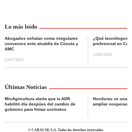
Lo más leído
Abogados señalan como irregulares
¿Qué tecnólogos re
convenios ente alcaldía de Cúcuta y
profesional en Col
AMC
13/02/2024
13/07/2023
Últimas Noticias
MinAgricultura alerta que la ADR
Honduras ve una o
habilitó día despúes del cambio de
ampliar cooperaci
gobierno para firmar contratos
© CARACOL S.A. Todos los derechos reservados.