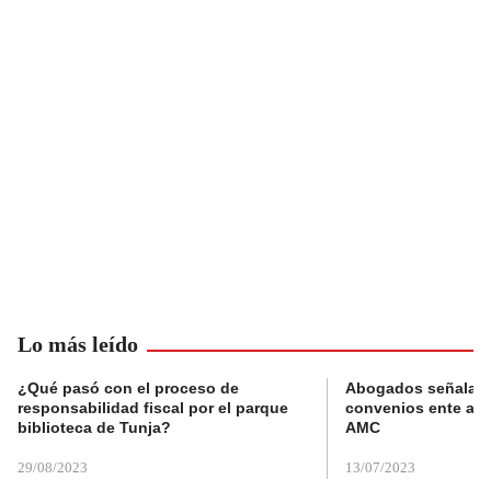
Lo más leído
¿Qué pasó con el proceso de
Abogados señalan 
responsabilidad fiscal por el parque
convenios ente alc
biblioteca de Tunja?
AMC
29/08/2023
13/07/2023