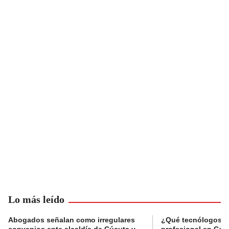
Lo más leído
Abogados señalan como irregulares
¿Qué tecnólogos re
convenios ente alcaldía de Cúcuta y
profesional en Col