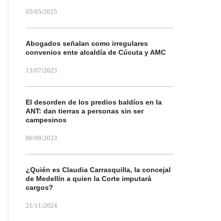
05/05/2025
Abogados señalan como irregulares
convenios ente alcaldía de Cúcuta y AMC
13/07/2023
El desorden de los predios baldíos en la
ANT: dan tierras a personas sin ser
campesinos
06/09/2023
¿Quién es Claudia Carrasquilla, la concejal
de Medellín a quien la Corte imputará
cargos?
21/11/2024