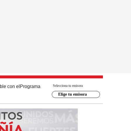
Selecciona tu emisora
ble con el
Programa
Elige tu emisora