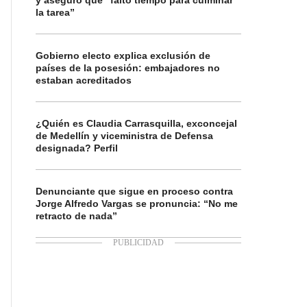
y aseguró que “faltó tiempo para culminar
la tarea”
Gobierno electo explica exclusión de
países de la posesión: embajadores no
estaban acreditados
¿Quién es Claudia Carrasquilla, exconcejal
de Medellín y viceministra de Defensa
designada? Perfil
Denunciante que sigue en proceso contra
Jorge Alfredo Vargas se pronuncia: “No me
retracto de nada”