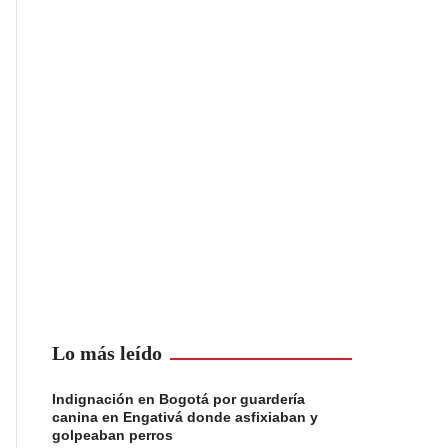
Lo más leído
Indignación en Bogotá por guardería
canina en Engativá donde asfixiaban y
golpeaban perros