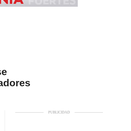
se
tadores