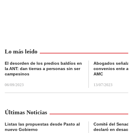
Lo más leído
El desorden de los predios baldíos en
Abogados señalan 
la ANT: dan tierras a personas sin ser
convenios ente alc
campesinos
AMC
06/09/2023
13/07/2023
Últimas Noticias
Listas las propuestas desde Pasto al
Comité del Senado 
nuevo Gobierno
declaró en desacat