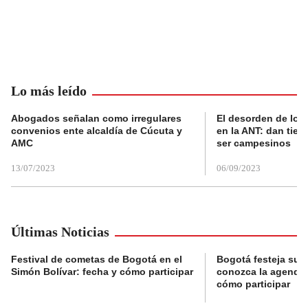
Lo más leído
Abogados señalan como irregulares
El desorden de los
convenios ente alcaldía de Cúcuta y
en la ANT: dan tier
AMC
ser campesinos
13/07/2023
06/09/2023
Últimas Noticias
Festival de cometas de Bogotá en el
Bogotá festeja su 
Simón Bolívar: fecha y cómo participar
conozca la agenda 
cómo participar