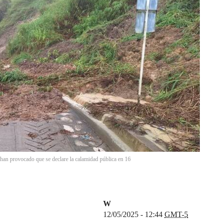
 han provocado que se declare la calamidad pública en 16
W
12/05/2025 - 12:44
GMT-5