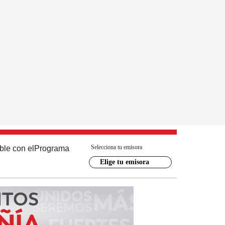
Selecciona tu emisora
ble con el
Programa
Elige tu emisora