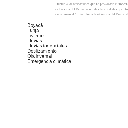
Debido a las afectaciones que ha provocado el invier
de Gestión del Riesgo con todas las entidades operat
departamental / Foto: Unidad de Gestión del Riesgo 
Boyacá
Tunja
Invierno
Lluvias
Lluvias torrenciales
Deslizamiento
Ola invernal
Emergencia climática