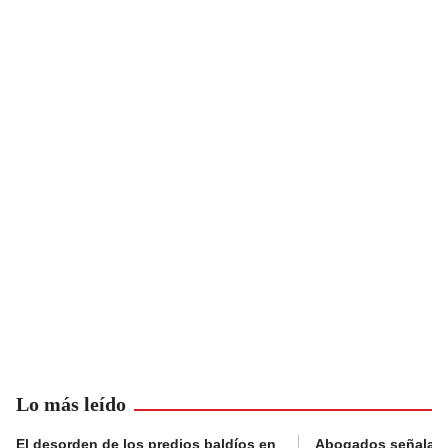
Lo más leído
El desorden de los predios baldíos en
Abogados señalan 