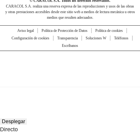
© CARACOL S.A. Todos los derechos reservados.
CARACOL S.A. realiza una reserva expresa de las reproducciones y usos de las obras
y otras prestaciones accesibles desde este sitio web a medios de lectura mecánica u otros
medios que resulten adecuados.
Aviso legal
Política de Protección de Datos
Política de cookies
Configuración de cookies
Transparencia
Soluciones W
Teléfonos
Escríbanos
Desplegar
Directo