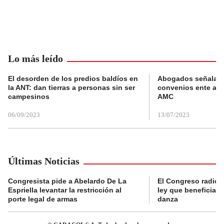
Lo más leído
El desorden de los predios baldíos en
Abogados señalan 
la ANT: dan tierras a personas sin ser
convenios ente alc
campesinos
AMC
06/09/2023
13/07/2023
Últimas Noticias
Congresista pide a Abelardo De La
El Congreso radicó
Espriella levantar la restricción al
ley que beneficia al
porte legal de armas
danza