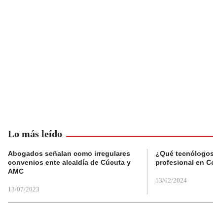
Lo más leído
Abogados señalan como irregulares
¿Qué tecnólogos re
convenios ente alcaldía de Cúcuta y
profesional en Col
AMC
13/02/2024
13/07/2023