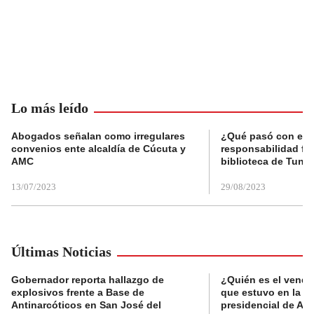
Lo más leído
Abogados señalan como irregulares
¿Qué pasó con el 
convenios ente alcaldía de Cúcuta y
responsabilidad fis
AMC
biblioteca de Tunja
13/07/2023
29/08/2023
Últimas Noticias
Gobernador reporta hallazgo de
¿Quién es el vende
explosivos frente a Base de
que estuvo en la p
Antinarcóticos en San José del
presidencial de Abe