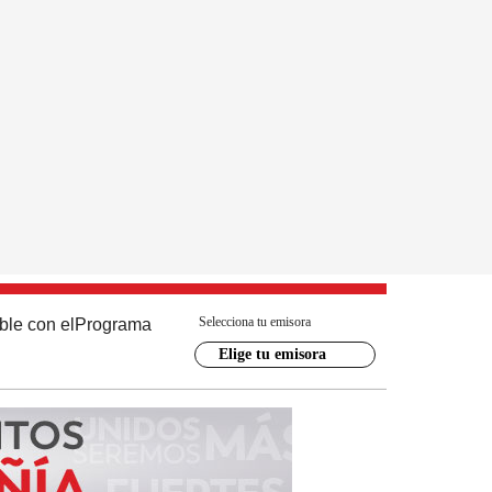
Selecciona tu emisora
ble con el
Programa
Elige tu emisora