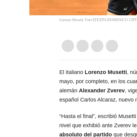
Lorenzo Musetti. Foto:EFE/EPA/DOMENICO CIP
El italiano
Lorenzo Musetti
, n
mayo, por completo, en los cuart
alemán
Alexander Zverev
, vi
español Carlos Alcaraz, nuevo
“Hasta el final”, escribió Musett
nivel que exhibió ante Zverev l
absoluto del partido
que desqu