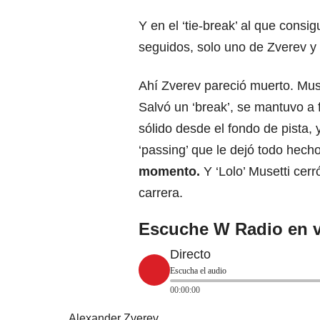
Y en el ‘tie-break’ al que consig
seguidos, solo uno de Zverev y o
Ahí Zverev pareció muerto. Muset
Salvó un ‘break’, se mantuvo a 
sólido desde el fondo de pista, 
‘passing’ que le dejó todo hech
momento.
Y ‘Lolo’ Musetti cer
carrera.
Escuche W Radio en v
Directo
Escucha el audio
00:00:00
Alexander Zverev