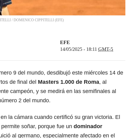
PITELLI
/
DOMENICO CIPPITELLI
(
EFE
)
EFE
14/05/2025 - 18:11
GMT-5
úmero 9 del mundo, desdibujó este miércoles 14 de
os de final del
Masters 1.000 de Roma
, al
gente campeón, y se medirá en las semifinales al
 número 2 del mundo.
i en la cámara cuando certificó su gran victoria. El
e permite soñar, porque fue un
dominador
ició al germano, especialmente afectado en el