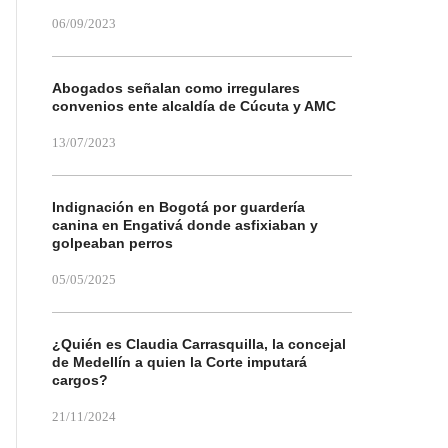
06/09/2023
Abogados señalan como irregulares
convenios ente alcaldía de Cúcuta y AMC
13/07/2023
Indignación en Bogotá por guardería
canina en Engativá donde asfixiaban y
golpeaban perros
05/05/2025
¿Quién es Claudia Carrasquilla, la concejal
de Medellín a quien la Corte imputará
cargos?
21/11/2024