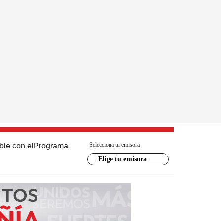
Selecciona tu emisora
ble con el
Programa
Elige tu emisora