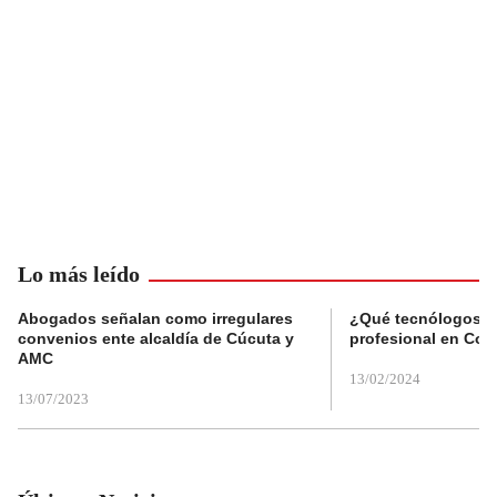
Lo más leído
Abogados señalan como irregulares
¿Qué tecnólogos re
convenios ente alcaldía de Cúcuta y
profesional en Col
AMC
13/02/2024
13/07/2023