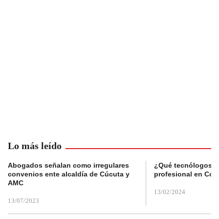
Lo más leído
Abogados señalan como irregulares
¿Qué tecnólogos re
convenios ente alcaldía de Cúcuta y
profesional en Col
AMC
13/02/2024
13/07/2023