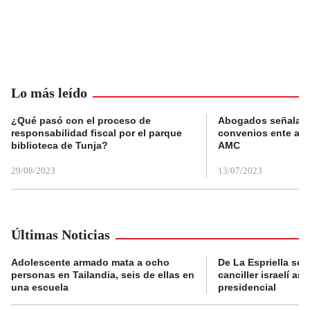
Lo más leído
¿Qué pasó con el proceso de
Abogados señalan 
responsabilidad fiscal por el parque
convenios ente alc
biblioteca de Tunja?
AMC
29/08/2023
13/07/2023
Últimas Noticias
Adolescente armado mata a ocho
De La Espriella se 
personas en Tailandia, seis de ellas en
canciller israelí a
una escuela
presidencial