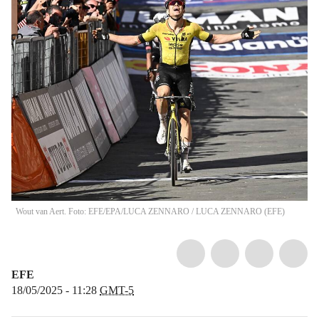
Wout van Aert. Foto: EFE/EPA/LUCA ZENNARO
/
LUCA ZENNARO
(
EFE
)
EFE
18/05/2025 - 11:28
GMT-5