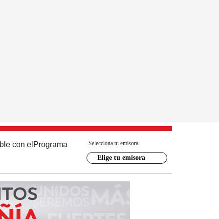
Selecciona tu emisora
ble con el
Programa
Elige tu emisora