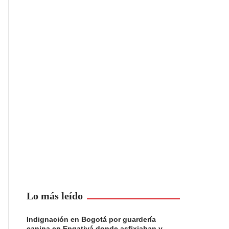
Lo más leído
Indignación en Bogotá por guardería
canina en Engativá donde asfixiaban y