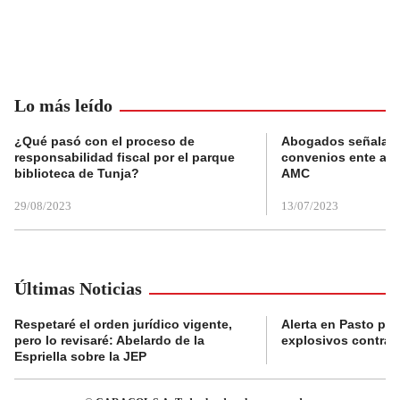
Lo más leído
¿Qué pasó con el proceso de
Abogados señalan 
responsabilidad fiscal por el parque
convenios ente alc
biblioteca de Tunja?
AMC
29/08/2023
13/07/2023
Últimas Noticias
Respetaré el orden jurídico vigente,
Alerta en Pasto po
pero lo revisaré: Abelardo de la
explosivos contra s
Espriella sobre la JEP