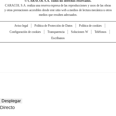
© CARACOL S.A. Todos los derechos reservados.
CARACOL S.A. realiza una reserva expresa de las reproducciones y usos de las obras
y otras prestaciones accesibles desde este sitio web a medios de lectura mecánica u otros
medios que resulten adecuados.
Aviso legal
Política de Protección de Datos
Política de cookies
Configuración de cookies
Transparencia
Soluciones W
Teléfonos
Escríbanos
Desplegar
Directo