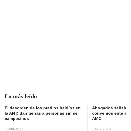
Lo más leído
El desorden de los predios baldíos en
Abogados señalan 
la ANT: dan tierras a personas sin ser
convenios ente alc
campesinos
AMC
06/09/2023
13/07/2023