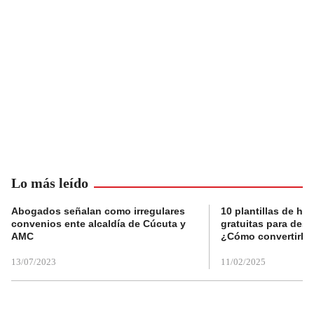
Lo más leído
Abogados señalan como irregulares
10 plantillas de hoj
convenios ente alcaldía de Cúcuta y
gratuitas para des
AMC
¿Cómo convertirla
13/07/2023
11/02/2025