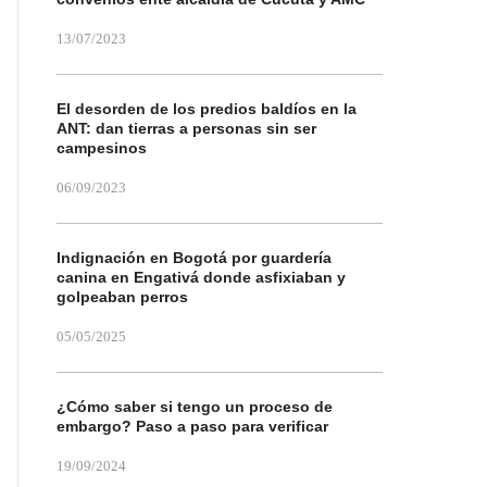
13/07/2023
El desorden de los predios baldíos en la
ANT: dan tierras a personas sin ser
campesinos
06/09/2023
Indignación en Bogotá por guardería
canina en Engativá donde asfixiaban y
golpeaban perros
05/05/2025
¿Cómo saber si tengo un proceso de
embargo? Paso a paso para verificar
19/09/2024