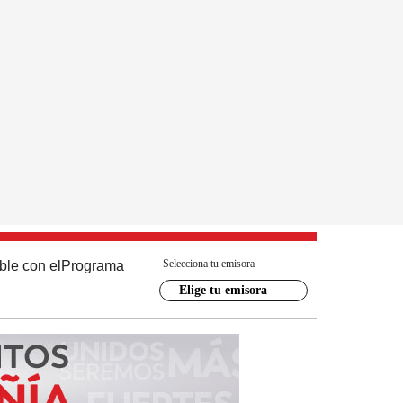
Selecciona tu emisora
ble con el
Programa
Elige tu emisora