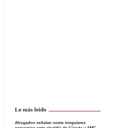
Lo más leído
Abogados señalan como irregulares
convenios ente alcaldía de Cúcuta y AMC