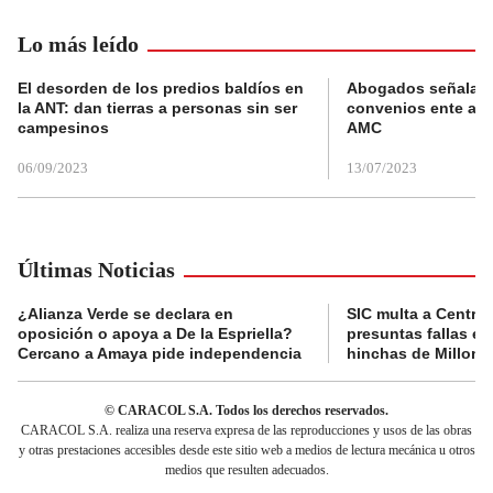
Lo más leído
El desorden de los predios baldíos en
Abogados señalan 
la ANT: dan tierras a personas sin ser
convenios ente alc
campesinos
AMC
06/09/2023
13/07/2023
Últimas Noticias
¿Alianza Verde se declara en
SIC multa a Central
oposición o apoya a De la Espriella?
presuntas fallas e
Cercano a Amaya pide independencia
hinchas de Millona
© CARACOL S.A. Todos los derechos reservados.
CARACOL S.A. realiza una reserva expresa de las reproducciones y usos de las obras
y otras prestaciones accesibles desde este sitio web a medios de lectura mecánica u otros
medios que resulten adecuados.