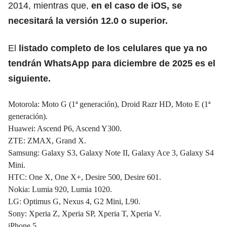
2014, mientras que,
en el caso de
iOS,
se
necesitará la versión 12.0 o superior.
El
listado completo de los celulares que ya no
tendrán
WhatsApp
para diciembre de 2025 es el
siguiente.
Motorola: Moto G (1ª generación), Droid Razr HD, Moto E (1ª
generación).
Huawei: Ascend P6, Ascend Y300.
ZTE: ZMAX, Grand X.
Samsung: Galaxy S3, Galaxy Note II, Galaxy Ace 3, Galaxy S4
Mini.
HTC: One X, One X+, Desire 500, Desire 601.
Nokia: Lumia 920, Lumia 1020.
LG: Optimus G, Nexus 4, G2 Mini, L90.
Sony: Xperia Z, Xperia SP, Xperia T, Xperia V.
iPhone 5.