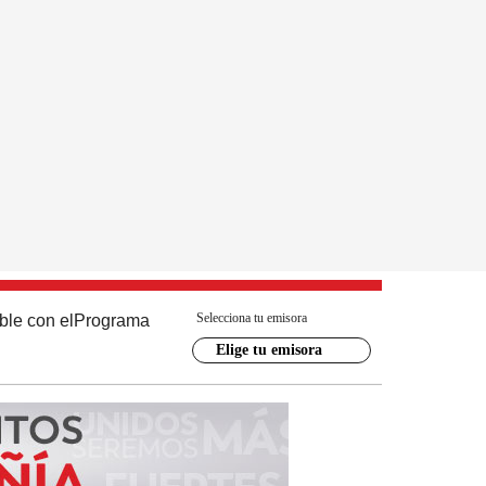
Selecciona tu emisora
ble con el
Programa
Elige tu emisora