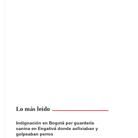
Lo más leído
Indignación en Bogotá por guardería
canina en Engativá donde asfixiaban y
golpeaban perros