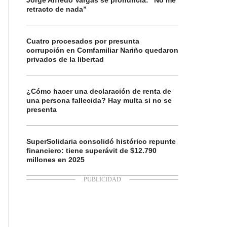
Jorge Alfredo Vargas se pronuncia: “No me
retracto de nada”
Cuatro procesados por presunta
corrupción en Comfamiliar Nariño quedaron
privados de la libertad
¿Cómo hacer una declaración de renta de
una persona fallecida? Hay multa si no se
presenta
SuperSolidaria consolidó histórico repunte
financiero: tiene superávit de $12.790
millones en 2025