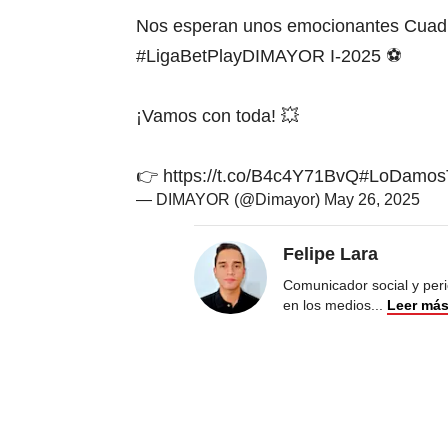
Nos esperan unos emocionantes Cuadr
#LigaBetPlayDIMAYOR
I-2025 ⚽
¡Vamos con toda! 💥
👉
https://t.co/B4c4Y71BvQ
#LoDamos
— DIMAYOR (@Dimayor)
May 26, 2025
Felipe Lara
Comunicador social y peri
en los medios
...
Leer má