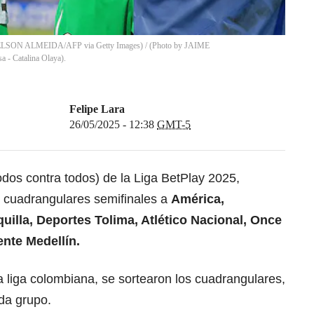
y NELSON ALMEIDA/AFP via Getty Images) / (Photo by JAIME
- Catalina Olaya).
Felipe Lara
26/05/2025 - 12:38
GMT-5
todos contra todos) de la Liga BetPlay 2025,
s cuadrangulares semifinales a
América,
quilla, Deportes Tolima, Atlético Nacional, Once
ente Medellín.
la liga colombiana, se sortearon los cuadrangulares,
da grupo.