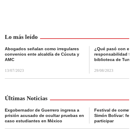
Lo más leído
Abogados señalan como irregulares
¿Qué pasó con el 
convenios ente alcaldía de Cúcuta y
responsabilidad fis
AMC
biblioteca de Tunja
13/07/2023
29/08/2023
Últimas Noticias
Exgobernador de Guerrero ingresa a
Festival de cometa
prisión acusado de ocultar pruebas en
Simón Bolívar: fec
caso estudiantes en México
participar