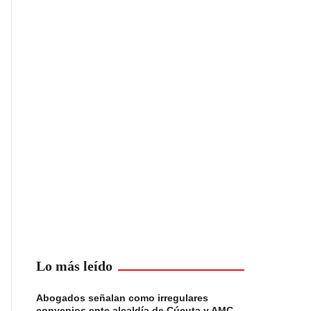
Lo más leído
Abogados señalan como irregulares
convenios ente alcaldía de Cúcuta y AMC