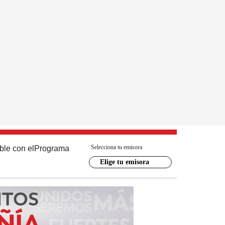
Selecciona tu emisora
ble con el
Programa
Elige tu emisora