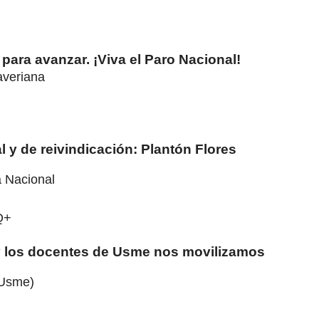
r para avanzar. ¡Viva el Paro Nacional!
averiana
al y de reivindicación: Plantón Flores
 Nacional
Q+
s y los docentes de Usme nos movilizamos
(Usme)