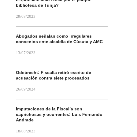
biblioteca de Tunja?
29/08/2023
Abogados señalan como irregulares
convenios ente alcaldía de Cúcuta y AMC
13/07/2023
Odebrecht: Fiscalía retiró escrito de
acusación contra siete procesados
26/09/2024
Imputaciones de la Fiscalía son
caprichosas y ocurrentes: Luis Fernando
Andrade
18/08/2023