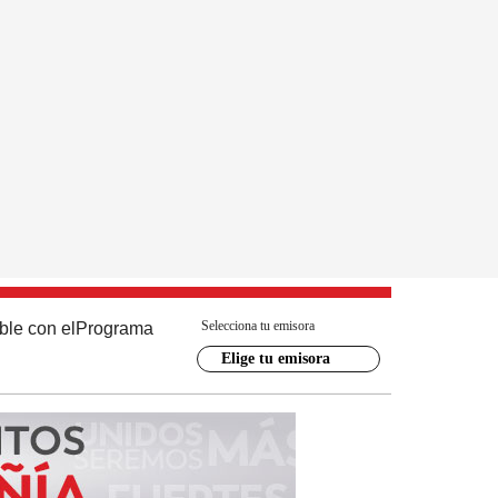
Selecciona tu emisora
ble con el
Programa
Elige tu emisora