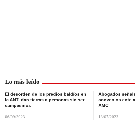
Lo más leído
El desorden de los predios baldíos en
Abogados señalan 
la ANT: dan tierras a personas sin ser
convenios ente alc
campesinos
AMC
06/09/2023
13/07/2023