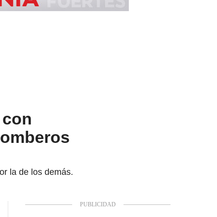
 con
 Bomberos
r la de los demás.