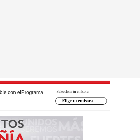
Selecciona tu emisora
ble con el
Programa
Elige tu emisora