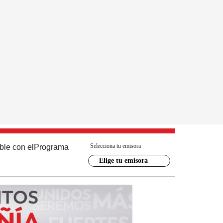
Selecciona tu emisora
ble con el
Programa
Elige tu emisora