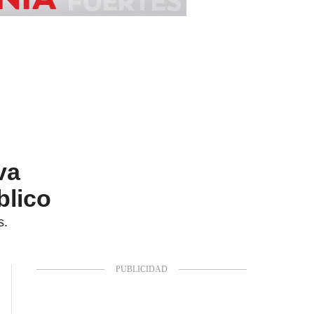
va
blico
s.