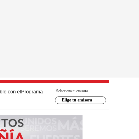
Selecciona tu emisora
ble con el
Programa
Elige tu emisora