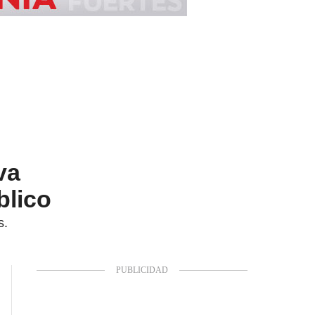
va
blico
s.