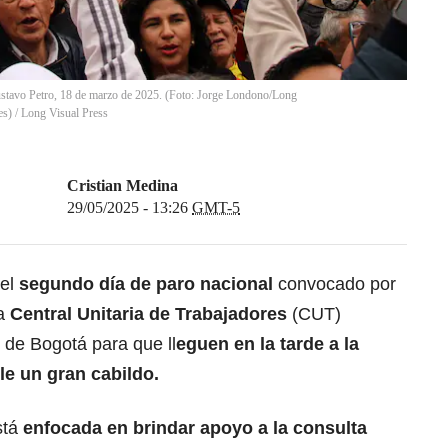
ustavo Petro, 18 de marzo de 2025. (Foto: Jorge Londono/Long
es)
/
Long Visual Press
Cristian Medina
29/05/2025 - 13:26
GMT-5
del
segundo día de paro nacional
convocado por
la
Central Unitaria de Trabajadores
(CUT)
 de Bogotá para que ll
eguen en la tarde a la
lle un gran
cabildo
.
stá
enfocada en brindar apoyo a la
consulta