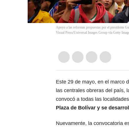
Apoyo a las reformas propuestas por el presidente G
Visual Press/Universal Images Group vía Getty Imag
Este
29 de mayo
, en el marco 
las centrales obreras del país, 
convocó a todas las localidades
Plaza de Bolívar
y se desarro
Nuevamente, la convocatoria e