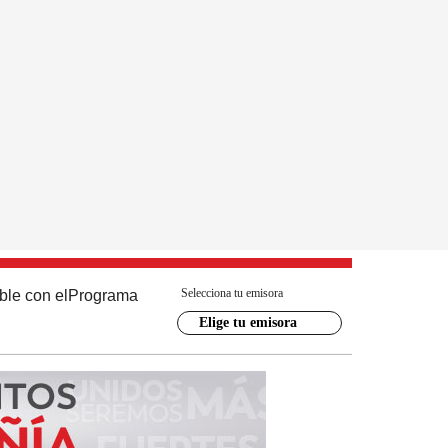
Selecciona tu emisora
ble con el
Programa
Elige tu emisora