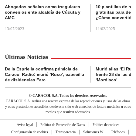
Abogados señalan como irregulares
10 plantillas de hoj
convenios ente alcaldía de Cúcuta y
gratuitas para des
AMC
¿Cómo convertirla
13/07/2023
11/02/2025
Últimas Noticias
De la Espriella confirma primicia de
Murió alias ‘El Ruso
Caracol Radio: murió ‘Ruso’, cabecilla
frente 28 de las di
de disidencias Farc
‘Mordisco’
© CARACOL S.A. Todos los derechos reservados.
CARACOL S.A. realiza una reserva expresa de las reproducciones y usos de las obras
y otras prestaciones accesibles desde este sitio web a medios de lectura mecánica u otros
medios que resulten adecuados.
Aviso legal
Política de Protección de Datos
Política de cookies
Configuración de cookies
Transparencia
Soluciones W
Teléfonos