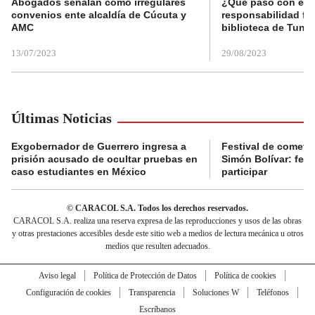
Abogados señalan como irregulares
¿Qué pasó con el 
convenios ente alcaldía de Cúcuta y
responsabilidad fis
AMC
biblioteca de Tunja
13/07/2023
29/08/2023
Últimas Noticias
Exgobernador de Guerrero ingresa a
Festival de cometa
prisión acusado de ocultar pruebas en
Simón Bolívar: fec
caso estudiantes en México
participar
© CARACOL S.A. Todos los derechos reservados.
CARACOL S.A. realiza una reserva expresa de las reproducciones y usos de las obras
y otras prestaciones accesibles desde este sitio web a medios de lectura mecánica u otros
medios que resulten adecuados.
Aviso legal
Política de Protección de Datos
Política de cookies
Configuración de cookies
Transparencia
Soluciones W
Teléfonos
Escríbanos