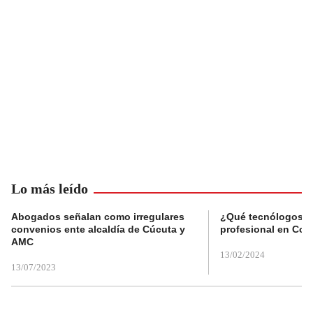
Lo más leído
Abogados señalan como irregulares
¿Qué tecnólogos re
convenios ente alcaldía de Cúcuta y
profesional en Col
AMC
13/02/2024
13/07/2023